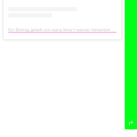
Ein Beitrag geteilt von wana limar♾werner heisenberg (@wanalimar)