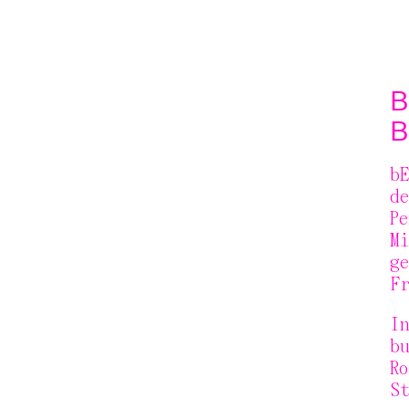
B
B
b
d
P
M
g
F
In
b
R
St